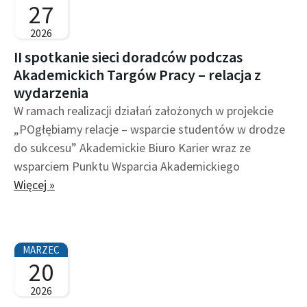
t
t
27
r
r
2026
o
o
II spotkanie sieci doradców podczas
n
n
Akademickich Targów Pracy – relacja z
a
a
wydarzenia
W ramach realizacji działań założonych w projekcie
„POgłębiamy relacje – wsparcie studentów w drodze
do sukcesu” Akademickie Biuro Karier wraz ze
wsparciem Punktu Wsparcia Akademickiego
Więcej »
MARZEC
20
2026