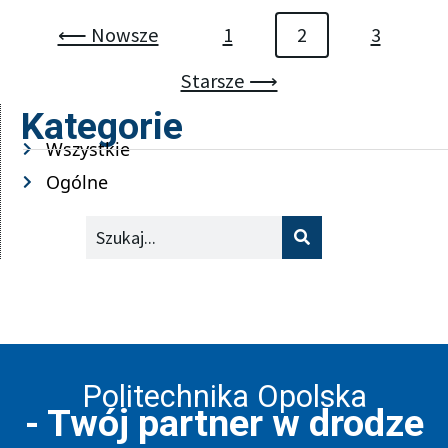
⟵ Nowsze
1
2
3
Starsze ⟶
Kategorie
Wszystkie
Ogólne
Szukaj
Politechnika Opolska
- Twój partner w drodze