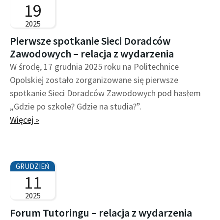
t
t
19
r
r
2025
o
o
Pierwsze spotkanie Sieci Doradców
n
n
Zawodowych – relacja z wydarzenia
a
a
W środę, 17 grudnia 2025 roku na Politechnice
Opolskiej zostało zorganizowane się pierwsze
spotkanie Sieci Doradców Zawodowych pod hasłem
„Gdzie po szkole? Gdzie na studia?”.
Więcej »
GRUDZIEŃ
11
2025
Forum Tutoringu – relacja z wydarzenia