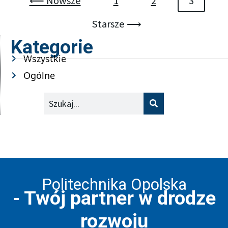
⟵ Nowsze
1
2
3
Starsze ⟶
Kategorie
Wszystkie
Ogólne
Szukaj
Politechnika Opolska
- Twój partner w drodze
rozwoju