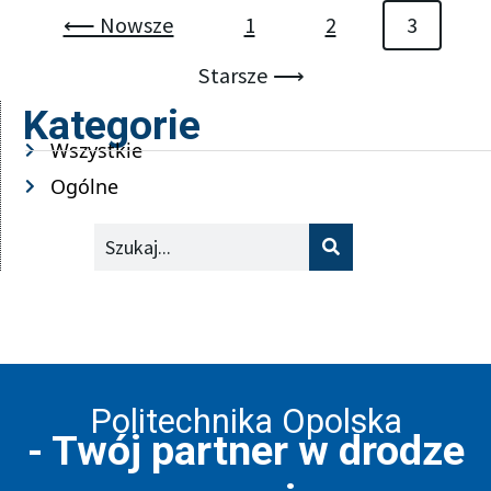
⟵ Nowsze
1
2
3
Starsze ⟶
Kategorie
Wszystkie
Ogólne
Szukaj
Politechnika Opolska
- Twój partner w drodze