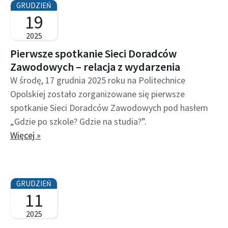
GRUDZIEŃ
t
t
19
r
r
2025
o
o
Pierwsze spotkanie Sieci Doradców
n
n
Zawodowych – relacja z wydarzenia
a
a
W środę, 17 grudnia 2025 roku na Politechnice
Opolskiej zostało zorganizowane się pierwsze
spotkanie Sieci Doradców Zawodowych pod hasłem
„Gdzie po szkole? Gdzie na studia?”.
Więcej »
GRUDZIEŃ
11
2025