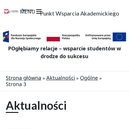
MENU
Punkt Wsparcia Akademickiego
POgłębiamy relacje – wsparcie studentów w
drodze do sukcesu
Strona główna
Aktualności
Ogólne
Strona 3
Aktualności
S
S
Strona