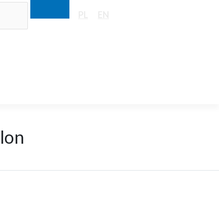
PL
EN
lon