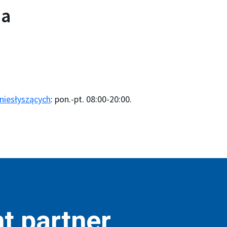
na
niesłyszących
: pon.-pt. 08:00-20:00.
t partner