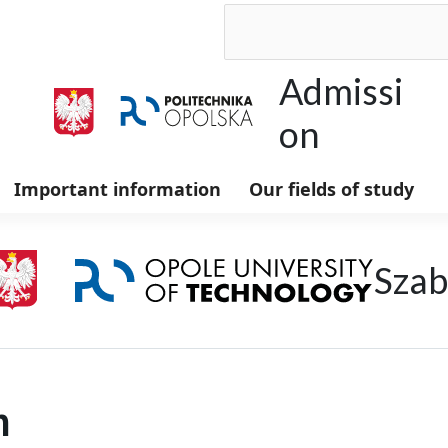
Search
for:
Admissi
on
Important information
Our fields of study
Szab
n