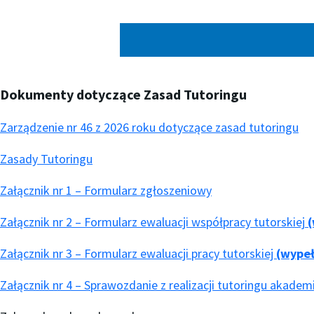
Dokumenty dotyczące Zasad Tutoringu
Zarządzenie nr 46 z 2026 roku dotyczące zasad tutoringu
Zasady Tutoringu
Załącznik nr 1 – Formularz zgłoszeniowy
Załącznik nr 2 – Formularz ewaluacji współpracy tutorskiej
(
Załącznik nr 3 – Formularz ewaluacji pracy tutorskiej
(wypeł
Załącznik nr 4 – Sprawozdanie z realizacji tutoringu akadem