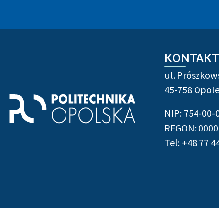
Stopka strony - informacje 
KONTAKT
ul. Prószkow
45-758 Opol
NIP: 754-00-
REGON: 0000
Tel: +48 77 4