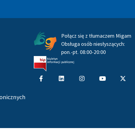
Serwisy społecznościowe
Połącz się z tłumaczem Migam
Obsługa osób niesłyszących:
pon.-pt. 08:00-20:00
F
L
I
Y
X
a
i
n
o
-
c
n
s
u
t
e
k
t
t
w
onicznych
b
e
a
u
i
o
d
g
b
t
o
i
r
e
t
k
n
a
e
-
m
r
f