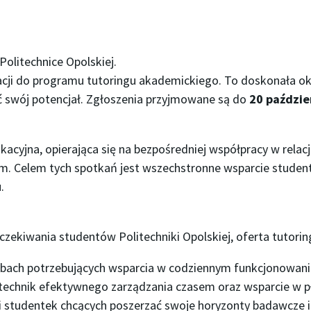
olitechnice Opolskiej.
cji do programu tutoringu akademickiego. To doskonała oka
 swój potencjał. Zgłoszenia przyjmowane są do
20 paździe
acyjna, opierająca się na bezpośredniej współpracy w relac
em. Celem tych spotkań jest wszechstronne wsparcie studen
.
czekiwania studentów Politechniki Opolskiej, oferta tutoring
bach potrzebujących wsparcia w codziennym funkcjonowaniu 
technik efektywnego zarządzania czasem oraz wsparcie w p
 studentek chcących poszerzać swoje horyzonty badawcze i 