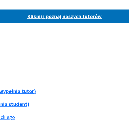
Kliknij i poznaj naszych tutorów
wypełnia tutor)
nia student)
ickiego